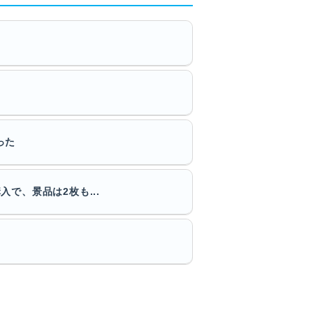
った
で、景品は2枚も...