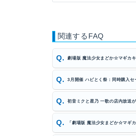
関連するFAQ
劇場版 魔法少女まどか☆マギカ
3月開催 ハピとく祭：同時購入
初音ミクと星乃 一歌の店内放送
「劇場版 魔法少女まどか☆マギ