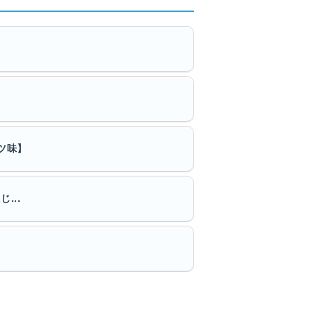
ツ味】
...