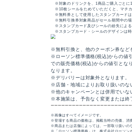
※対象のドリンクを、1商品ご購入ごとに
※10枚シールをためていただくと、マチカ
※無料券として使用したスタンプカードは
※無料引換券対象商品がセール期間中の場
※スタンプカード及びシールの紛失による
※スタンプカード・シールのデザインは時
※無料引換と、他のクーポン券など
※ローソン標準価格(税込)からの
での販売価格(税込)からの値引とな
なります。
※デリバリーは対象外となります。
※店舗・地域によりお取り扱いのな
※他のキャンペーンとは併用でいな
※本施策は、予告なく変更または終
ーーーーーーーーーーーーーーーーーーーーーーー
※画像はすべてイメージです。
※登場する商品の価格は、掲載当時の売価、消
※商品または店舗によっては、一部取り扱いの
※「ローソン標準価格」は、株式会社ローソン