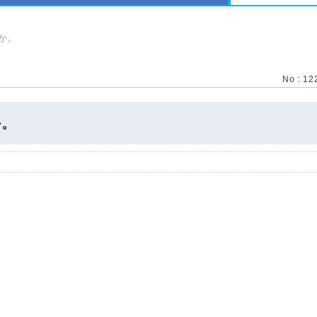
か。
No : 12
か。