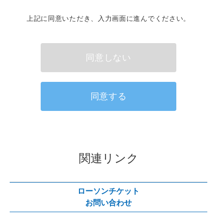
第２条（利用目的）
上記に同意いただき、入力画面に進んでください。
当社は、お客様から収集させていただいた個人情報を、以下の
各号に定める目的で利用致します。
（１）お客さまからのお問い合わせ対応とその回答を行うた
め、入力頂いた電話番号やメールアドレス等のご連絡先情報
同意しない
を、お客様への電話、メール等によるご連絡、その他お問合せ
の本人確認等に利用します。
（２）マーケティング・市場分析の実施のため、ご入力いただ
いた内容（お問合せ内容他、性別、年齢等の属性情報）を統計
同意する
加工等して利用します。
（３）商品・サービスの改善のため、ご入力いただいた内容
（お問合せ内容他、性別、年齢等の属性情報）を、商品開発、
サービス企画部門へ連携します。
第3条（免責事項）
1. 本サービス上で提供されるコンテンツに、コンピューター・
関連リンク
ウィルスなどの有害なものが含まれていないことを保証するも
のではありません。
2. 公衆電話回線、専用電話回線、インターネットその他の通信
回線等の通信経路において盗聴等がなされたことによりお客さ
ローソンチケット
まの個人情報等が漏洩した場合、そのために生じた損害につい
お問い合わせ
て当社は責任を負いません。
3. 本サービス上で提供される全ての情報に関する有用性、適合