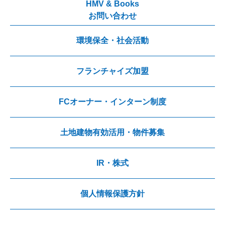
HMV & Books
性、完全性、正確性、安全性、合法性、最新性等について、保
お問い合わせ
証するものではありません。
第4条（責任制限）
環境保全・社会活動
お客さまによる本サービスの利用に関連して、当社は、当社の
故意又は過失に基づく行為によりお客様に生じた損害について
責任を負います。但し、当社が当該行為時において予見すべき
フランチャイズ加盟
であったといえない損害については責任を負わないものとしま
す。
FCオーナー・インターン制度
第5条（禁止事項）
１．本サービスの回答は、お問合せを頂いたお客様の特定の質
問にお答えすることを目的としております。回答内容の転用、
土地建物有効活用・物件募集
二次利用または、ご本人様以外に開示頂くことはお控えくださ
い。
２．お客様は、本サービスの利用にあたり、次の各号に掲げる
IR・株式
禁止行為に該当する、または該当するおそれのある行為を行っ
てはならないものとします。
（１）意図的に虚偽の情報を登録・提供する行為
（２）公序良俗または法令に反する行為
個人情報保護方針
（３）当社または第三者の知的財産権その他の権利を侵害する
行為
（４）その他当社が合理的な理由に基づき不適切と判断する行