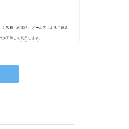
、お客様への電話、メール等によるご連絡、
計加工等して利用します。
サービス企画部門へ連携します。
るものではありません。
客さまの個人情報等が漏洩した場合、そのため
、保証するものではありません。
て責任を負います。但し、当社が当該行為時
、二次利用または、ご本人様以外に開示頂く