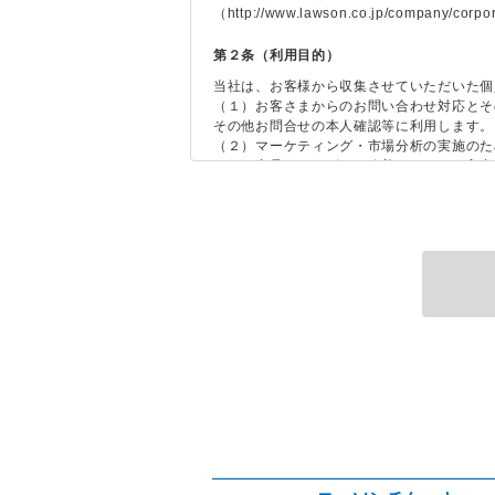
（http://www.lawson.co.jp/company/c
第２条（利用目的）
当社は、お客様から収集させていただいた個
（１）お客さまからのお問い合わせ対応とそ
その他お問合せの本人確認等に利用します。
（２）マーケティング・市場分析の実施のた
（３）商品・サービスの改善のため、ご入力
第3条（免責事項）
1. 本サービス上で提供されるコンテンツ
2. 公衆電話回線、専用電話回線、インタ
に生じた損害について当社は責任を負いませ
3. 本サービス上で提供される全ての情報
第4条（責任制限）
お客さまによる本サービスの利用に関連して
において予見すべきであったといえない損害
第5条（禁止事項）
１．本サービスの回答は、お問合せを頂いた
ことはお控えください。