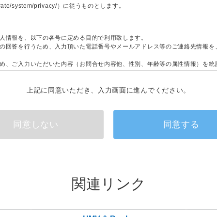
orporate/system/privacy/）に従うものとします。
人情報を、以下の各号に定める目的で利用致します。
の回答を行うため、入力頂いた電話番号やメールアドレス等のご連絡先情報を
め、ご入力いただいた内容（お問合せ内容他、性別、年齢等の属性情報）を統
いただいた内容（お問合せ内容他、性別、年齢等の属性情報）を、商品開発、
上記に同意いただき、入力画面に進んでください。
に、コンピューター・ウィルスなどの有害なものが含まれていないことを保証す
ーネットその他の通信回線等の通信経路において盗聴等がなされたことによりお
ん。
同意しない
同意する
に関する有用性、適合性、完全性、正確性、安全性、合法性、最新性等について
、当社は、当社の故意又は過失に基づく行為によりお客様に生じた損害につい
については責任を負わないものとします。
関連リンク
お客様の特定の質問にお答えすることを目的としております。回答内容の転用