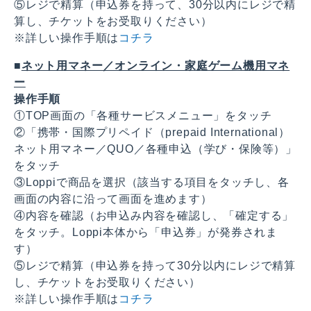
⑤レジで精算（申込券を持って、30分以内にレジで精
算し、チケットをお受取りください）
※詳しい操作手順は
コチラ
■
ネット用マネー／オンライン・家庭ゲーム機用マネ
ー
操作手順
①TOP画面の「各種サービスメニュー」をタッチ
②「携帯・国際プリペイド（prepaid International）
ネット用マネー／QUO／各種申込（学び・保険等）」
をタッチ
③Loppiで商品を選択（該当する項目をタッチし、各
画面の内容に沿って画面を進めます）
④内容を確認（お申込み内容を確認し、「確定する」
をタッチ。Loppi本体から「申込券」が発券されま
す）
⑤レジで精算（申込券を持って30分以内にレジで精算
し、チケットをお受取りください）
※詳しい操作手順は
コチラ