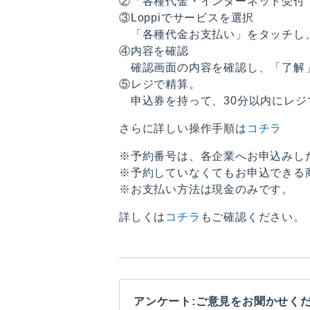
②「各種代金・インターネット受付・ス
③Loppiでサービスを選択
「各種代金お支払い」をタッチし
④内容を確認
確認画面の内容を確認し、「了解」
⑤レジで精算。
申込券を持って、30分以内にレジ
さらに詳しい操作手順は
コチラ
※予約番号は、各企業へお申込みし
※予約していなくてもお申込できる
※お支払い方法は現金のみです。
詳しくは
コチラ
もご確認ください。
アンケート:ご意見をお聞かせく