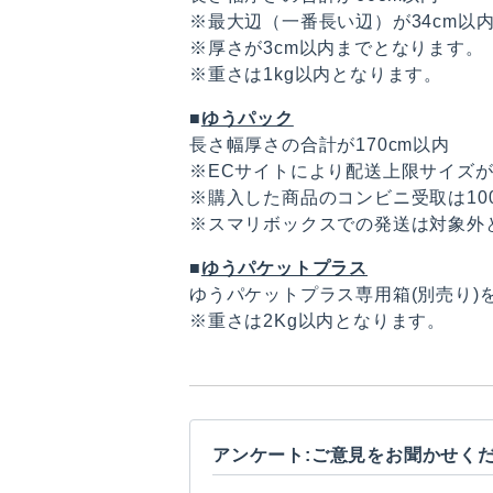
※最大辺（一番長い辺）が34cm以
※厚さが3cm以内までとなります。
※重さは1kg以内となります。
■
ゆうパック
長さ幅厚さの合計が170cm以内
※ECサイトにより配送上限サイズ
※購入した商品のコンビニ受取は10
※スマリボックスでの発送は対象外
■
ゆうパケットプラス
ゆうパケットプラス専用箱(別売り)
※重さは2Kg以内となります。
アンケート:ご意見をお聞かせく