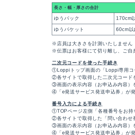
長さ・幅・厚さの合計
ゆうパック
170cm
ゆうパケット
60cm
※店員は大きさを計測いたしません
※伝票はお客様にて切り離し、ご自
二次元コードを使った手続き
①Loppiトップ画面の「Loppi
②各サイトで取得した二次元コードを
③画面の表示内容（お申込み内容）
④「e発送サービス発送申込券」が
番号入力による手続き
①TOPページ左側「各種番号をお
②各サイトで取得した「問い合わせ
③画面の表示内容（お申込み内容）
④「e発送サービス発送申込券」が